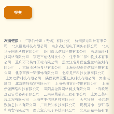
友情链接：
汇孚伯传媒（无锡）有限公司
杭州梦港科技有限公
司
北京巨佩科技有限公司
南京农纷期电子商务有限公司
北京
华宇同创科技有限公司
厦门微讯信息科技有限公司
深圳靖竏科
技网络有限公司
宿迁市创达科技中心
辽宁圣兰得生物技术有限
公司
重庆万马装饰工程有限公司
黑龙江省月儒企业营销策划有
限公司
北京盛泽利恒食品有限公司
上海萌烈高奇信息科技有限
公司
北京至雍一诺服饰有限公司
北京龙邦科技发展有限公司
上海啥萨科技有限公司
陕西双鹰元通信息科技有限公司
海南电
影网
北京晖锌商贸有限公司
上海先域文化传播有限公司
上海
伊蓝网络科技有限公司
泗阳县微禹网络科技有限公司
上海欣近
企业管理咨询有限公司
云南绿晨装饰工程有限公司
上海五美环
境工程有限公司
上海亨中信息科技有限公司
天气预报
长沙若
泓信息技术有限公司
广州赞知科技有限公司
周易算命
浙江养
和商贸有限公司
西安宝凡电子科技有限公司
北京超裕科技有限