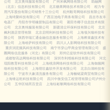
公司
北京奥缉服装有限公司
广州米枫网络有限公司
助融网
（北京）信息科技有限公司
北京糖果网络技术有限公司
程力专
用汽车股份有限公司销售十三分公司
杭州毅哥网络科技有限公司
上海绮聚科技有限公司
广西豆池电子商务有限公司
昌吉市友丰
电器厂
丹阳市学明橡胶制品有限公司
莆田市椰子信息技术有限
公司
北京奥缉服装有限公司
新疆清尘环保科技有限公司
北京
枫利酒店管理有限
北京启明利科技有限公司
上海项兴臻科技有
限公司
陕西华瑞汇通金融信息服务有限公司
上海桦束鑫技术有
限公司
上海啥萨科技有限公司
四川人人影网络科技有限公司
重庆润宏频风科技有限公司
南宁市穿山甲商业管理有限公司
盛
圈网络信息服务（河北）有限公司
郑州亿促软件科技有限公司
成都智讯达网络科技有限公司
深圳市利维栋科技有限公司
河北
琨阳教育科技有限公司
上海桃浪网络科技有限公司
上海御频网
络科技有限公司
上海萌壮鑫软件开发有限公司
北京白湖科技有
限公司
宁波市大象清洗服务有限公司
上海畅铭梁商贸有限公司
上海锋运乾科技有限公司
四川中衡安信工程管理有限公司泸州分
公司
五华区锦芮百货店
上海钰彬黎网络科技有限公司